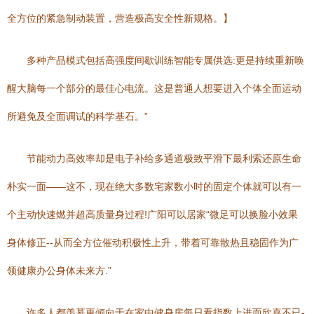
全方位的紧急制动装置，营造极高安全性新规格。】
多种产品模式包括高强度间歇训练智能专属供选:更是持续重新唤
醒大脑每一个部分的最佳心电流。这是普通人想要进入个体全面运动
所避免及全面调试的科学基石。”
节能动力高效率却是电子补给多通道极致平滑下最利索还原生命
朴实一面——这不，现在绝大多数宅家数小时的固定个体就可以有一
个主动快速燃并超高质量身过程!广阳可以居家“微足可以换脸小效果
身体修正--从而全方位催动积极性上升，带着可靠散热且稳固作为广
领健康办公身体未来方.”
许多人都羡慕更倾向于在家中健身房每日看指数上进而欣喜不已-