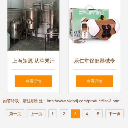
保健用品新技术
上海矩源 从苹果汁
乐仁堂保健器械专
到石榴汁——饮料
营店 专业守护，健
查看详情
查看详情
设备升级与保健器
康相伴
如若转载，请注明出处：http://www.aixindj.com/product/list-3.html
械的创新融合
第一页
上一页
1
2
3
4
5
下一页