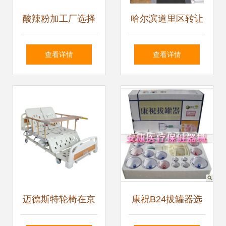
酸辣粉加工厂选择
哈尔滨道里区转让
机器设备的四大要
新贵族跑步机，搬
查看详情
查看详情
点
家急售800元可议
迈德斯特轮椅在京
康祝B24拔罐器选