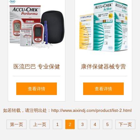
站
医流巴巴 专业保健
康伴保健器械专营
器械，守护您的家
店 您的线上健康管
查看详情
查看详情
庭健康
家，京东安心之选
如若转载，请注明出处：http://www.aixindj.com/product/list-2.html
第一页
上一页
1
2
3
4
5
下一页